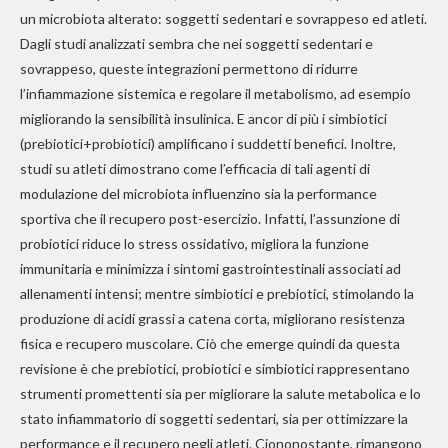
un microbiota alterato: soggetti sedentari e sovrappeso ed atleti.
Dagli studi analizzati sembra che nei soggetti sedentari e
sovrappeso, queste integrazioni permettono di ridurre
l’infiammazione sistemica e regolare il metabolismo, ad esempio
migliorando la sensibilità insulinica. E ancor di più i simbiotici
(prebiotici+probiotici) amplificano i suddetti benefici. Inoltre,
studi su atleti dimostrano come l’efficacia di tali agenti di
modulazione del microbiota influenzino sia la performance
sportiva che il recupero post-esercizio. Infatti, l’assunzione di
probiotici riduce lo stress ossidativo, migliora la funzione
immunitaria e minimizza i sintomi gastrointestinali associati ad
allenamenti intensi; mentre simbiotici e prebiotici, stimolando la
produzione di acidi grassi a catena corta, migliorano resistenza
fisica e recupero muscolare. Ciò che emerge quindi da questa
revisione è che prebiotici, probiotici e simbiotici rappresentano
strumenti promettenti sia per migliorare la salute metabolica e lo
stato infiammatorio di soggetti sedentari, sia per ottimizzare la
performance e il recupero negli atleti. Ciononostante, rimangono