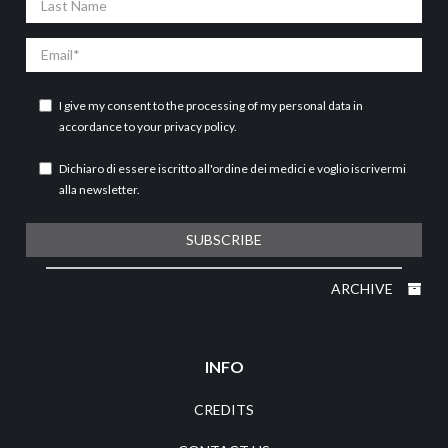
Name
Email
I give my consent to the processing of my personal data in
accordance to your
privacy policy
.
Dichiaro di essere iscritto all'ordine dei medici e voglio iscrivermi
alla newsletter.
SUBSCRIBE
ARCHIVE
INFO
CREDITS